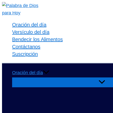
Ir
al
contenido
Oración del día
Versículo del día
Bendecir los Alimentos
Contáctanos
Suscripción
Oración del día