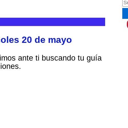
B
u
s
c
coles 20 de mayo
a
r
imos ante ti buscando tu guía
p
iones.
o
r
: