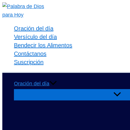
Ir
al
contenido
Oración del día
Versículo del día
Bendecir los Alimentos
Contáctanos
Suscripción
Oración del día