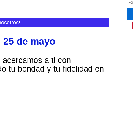
B
u
nosotros!
s
c
s 25 de mayo
a
r
 acercamos a ti con
p
 tu bondad y tu fidelidad en
o
r
: