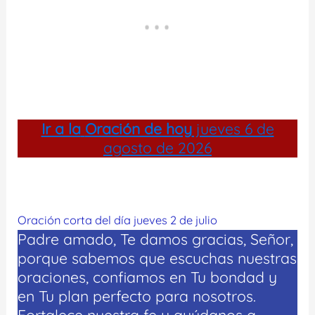
Ir a la
Oración de hoy
jueves 6 de
agosto de 2026
Oración corta del día jueves 2 de julio
Padre amado, Te damos gracias, Señor,
porque sabemos que escuchas nuestras
oraciones, confiamos en Tu bondad y
en Tu plan perfecto para nosotros.
Fortalece nuestra fe y ayúdanos a