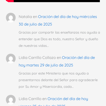
Natalia
en
Oración del día de hoy miércoles
30 de julio de 2025
Gracias por compartir las enseñanzas nos ayuda a
entender que Dios es todo, nuestro Señor y dueño
de nuestras vidas…
Lidia Carrillo Collazo
en
Oración del día de
hoy martes 29 de julio de 2025
Gracias por este Ministerio que nos ayuda a
presentarnos delante del Señor para agradecerle
por Su Amor y Misericordia, cada…
Lidia Carrillo
en
Oración del día de hoy