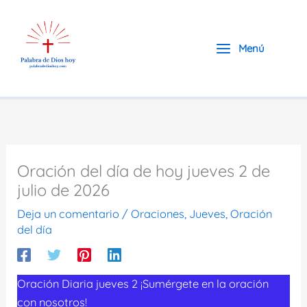
Ir
al
contenido
Menú
Oración del día de hoy jueves 2 de
julio de 2026
Deja un comentario
/
Oraciones
,
Jueves
,
Oración
del día
Oración Diaria jueves 2 ¡Sumérgete en la oración
con nosotros!