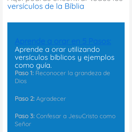
versículos de la Bíblia
Aprende a orar en 5 Pasos:
Aprende a orar utilizando
versículos bíblicos y ejemplos
como guía.
Paso 1:
Reconocer la grandeza de
Dios
Paso 2:
Agradecer
Paso 3:
Confesar a JesuCristo como
Señor