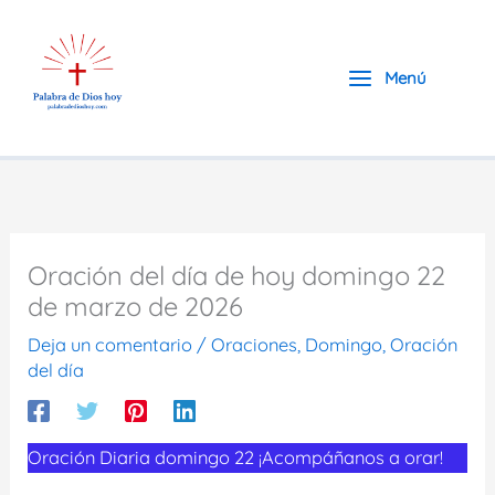
Ir
al
contenido
Menú
Oración del día de hoy domingo 22
de marzo de 2026
Deja un comentario
/
Oraciones
,
Domingo
,
Oración
del día
Oración Diaria domingo 22 ¡Acompáñanos a orar!