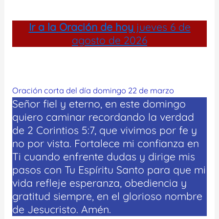
Ir a la
Oración de hoy
jueves 6 de
agosto de 2026
Oración corta del día domingo 22 de marzo
Señor fiel y eterno, en este domingo
quiero caminar recordando la verdad
de 2 Corintios 5:7, que vivimos por fe y
no por vista. Fortalece mi confianza en
Ti cuando enfrente dudas y dirige mis
pasos con Tu Espíritu Santo para que mi
vida refleje esperanza, obediencia y
gratitud siempre, en el glorioso nombre
de Jesucristo. Amén.