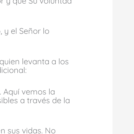
r y que Su voluntad
 y el Señor lo
quien levanta a los
icional:
. Aquí vemos la
ibles a través de la
en sus vidas. No