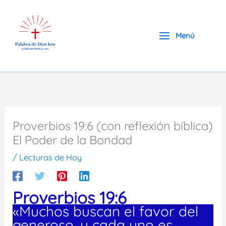
Ir
al
contenido
Menú
Proverbios 19:6 (con reflexión bíblica)
El Poder de la Bondad
/
Lecturas de Hoy
Proverbios 19:6
«Muchos buscan el favor del
generoso, y cada uno es