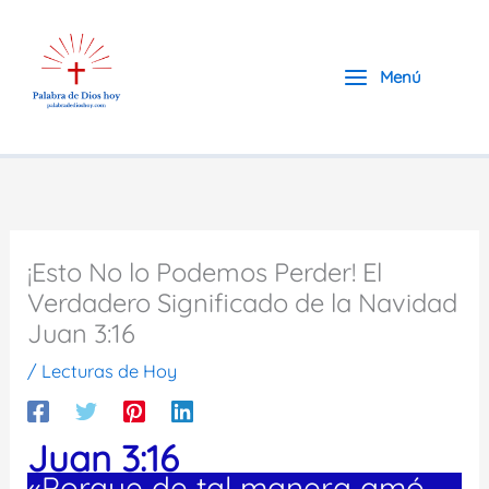
Ir
al
contenido
Menú
¡Esto No lo Podemos Perder! El
Verdadero Significado de la Navidad
Juan 3:16
/
Lecturas de Hoy
Juan 3:16
«Porque de tal manera amó