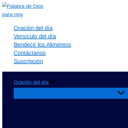
Ir
al
contenido
Oración del día
Versículo del día
Bendecir los Alimentos
Contáctanos
Suscripción
Oración del día