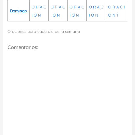
O
R
A
C
O
R
A
C
O
R
A
C
O
R
A
C
O
R
A
C
I
Domingo
I
O
N
I
O
N
I
O
N
I
O
N
O
N
1
Oraciones para cada día de la semana
Comentarios: