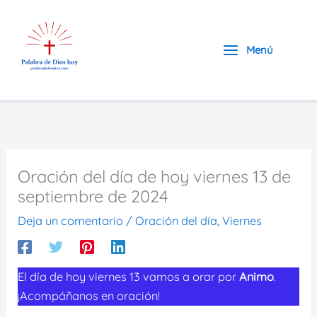
Ir
al
contenido
Menú
Oración del día de hoy viernes 13 de
septiembre de 2024
Deja un comentario
/
Oración del día
,
Viernes
El día de hoy viernes 13 vamos a orar por
Animo
.
¡Acompáñanos en oración!