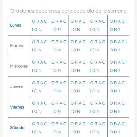
Oraciones poderosas para cada día de la semana
O
R
A
C
O
R
A
C
O
R
A
C
O
R
A
C
O
R
A
C
I
Lunes
I
O
N
I
O
N
I
O
N
I
O
N
O
N
1
O
R
A
C
O
R
A
C
O
R
A
C
O
R
A
C
O
R
A
C
I
Martes
I
O
N
I
O
N
I
O
N
I
O
N
O
N
1
O
R
A
C
O
R
A
C
O
R
A
C
O
R
A
C
O
R
A
C
I
Miércoles
I
O
N
I
O
N
I
O
N
I
O
N
O
N
1
O
R
A
C
O
R
A
C
O
R
A
C
O
R
A
C
O
R
A
C
I
Jueves
I
O
N
I
O
N
I
O
N
I
O
N
O
N
1
O
R
A
C
O
R
A
C
O
R
A
C
O
R
A
C
O
R
A
C
I
Viernes
I
O
N
I
O
N
I
O
N
I
O
N
O
N
1
O
R
A
C
O
R
A
C
O
R
A
C
O
R
A
C
O
R
A
C
I
Sábado
I
O
N
I
O
N
I
O
N
I
O
N
O
N
1