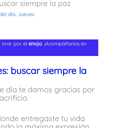
buscar siempre la paz
del día
,
Jueves
 orar por el
enojo
. ¡Acompáñanos en
es: buscar siempre la
e día te damos gracias por
crificio.
 donde entregaste tu vida
ando la máxima expresión