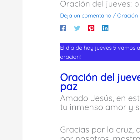
Oración del jueves: 
Deja un comentario
/
Oración 
El día de hoy jueves 5 vamos a
oración!
Oración del juev
paz
Amado Jesús, en est
tu inmenso amor y sa
Gracias por la cruz,
por nosotros, mostr