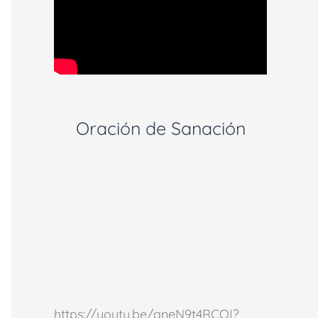
Oración de Sanación
https://youtu.be/aneN9t4RCOI?