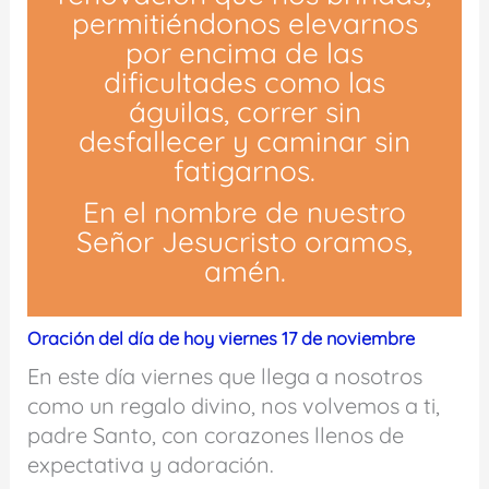
permitiéndonos elevarnos
por encima de las
dificultades como las
águilas, correr sin
desfallecer y caminar sin
fatigarnos.
En el nombre de nuestro
Señor Jesucristo oramos,
amén.
Oración del día de hoy viernes 17 de noviembre
En este día viernes que llega a nosotros
como un regalo divino, nos volvemos a ti,
padre Santo, con corazones llenos de
expectativa y adoración.