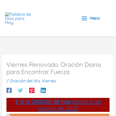
Ir
al
contenido
Menú
Viernes Renovado: Oración Diaria
para Encontrar Fuerza
/
Oración del día
,
Viernes
Ir a la
Oración de hoy
jueves 6 de
agosto de 2026