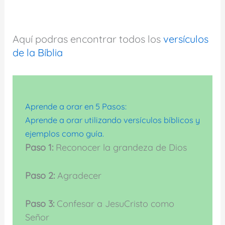
Aquí podras encontrar todos los
versículos
de la Bíblia
Aprende a orar en 5 Pasos:
Aprende a orar utilizando versículos bíblicos y
ejemplos como guía.
Paso 1:
Reconocer la grandeza de Dios
Paso 2:
Agradecer
Paso 3:
Confesar a JesuCristo como
Señor