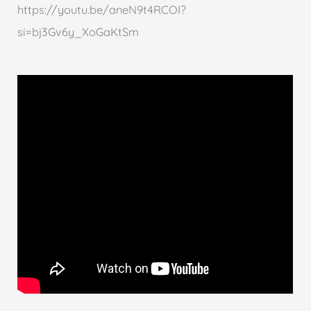
https://youtu.be/aneN9t4RCOI?
si=bj3Gv6y_XoGaKtSm