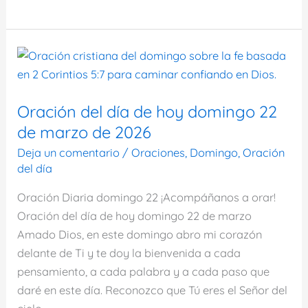
del
día
de
hoy
domingo
29
Oración del día de hoy domingo 22
de
de marzo de 2026
marzo
Deja un comentario
/
Oraciones
,
Domingo
,
Oración
de
del día
2026
Oración Diaria domingo 22 ¡Acompáñanos a orar!
Oración del día de hoy domingo 22 de marzo
Amado Dios, en este domingo abro mi corazón
delante de Ti y te doy la bienvenida a cada
pensamiento, a cada palabra y a cada paso que
daré en este día. Reconozco que Tú eres el Señor del