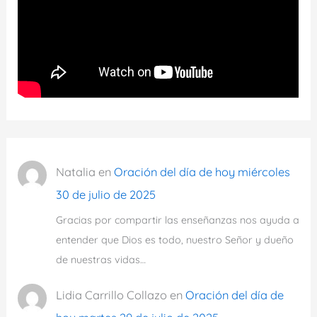
Natalia
en
Oración del día de hoy miércoles
30 de julio de 2025
Gracias por compartir las enseñanzas nos ayuda a
entender que Dios es todo, nuestro Señor y dueño
de nuestras vidas…
Lidia Carrillo Collazo
en
Oración del día de