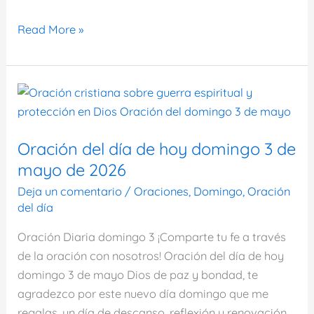
Oración
Read More »
del
día
de
hoy
domingo
10
Oración del día de hoy domingo 3 de
de
mayo de 2026
mayo
Deja un comentario
/
Oraciones
,
Domingo
,
Oración
de
del día
2026
Oración Diaria domingo 3 ¡Comparte tu fe a través
de la oración con nosotros! Oración del día de hoy
domingo 3 de mayo Dios de paz y bondad, te
agradezco por este nuevo día domingo que me
regalas, un día de descanso, reflexión y renovación