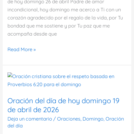
de hoy domingo 26 de abril Padre de amor
incondicional, hoy domingo me acerco a Ti con un
corazón agradecido por el regalo de la vida, por Tu
bondad que me sostiene y por Tu paz que me
acompaña desde que
Oración
Read More »
del
día
de
hoy
domingo
26
Oración del día de hoy domingo 19
de
de abril de 2026
abril
Deja un comentario
/
Oraciones
,
Domingo
,
Oración
de
del día
2026