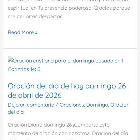
espiritual en Tu presencia poderosa. Gracias porque
me permites despertar
Oración
Read More »
del
día
de
hoy
domingo
3
Oración del día de hoy domingo 26
de
de abril de 2026
mayo
Deja un comentario
/
Oraciones
,
Domingo
,
Oración
de
del día
2026
Oración Diaria domingo 26 ¡Comparte este
momento de oración con nosotros! Oración del día