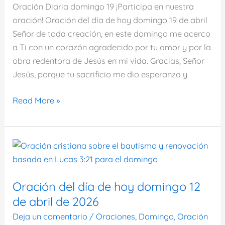
Oración Diaria domingo 19 ¡Participa en nuestra
oración! Oración del día de hoy domingo 19 de abril
Señor de toda creación, en este domingo me acerco
a Ti con un corazón agradecido por tu amor y por la
obra redentora de Jesús en mi vida. Gracias, Señor
Jesús, porque tu sacrificio me dio esperanza y
Oración
Read More »
del
día
de
hoy
domingo
19
Oración del día de hoy domingo 12
de
de abril de 2026
abril
Deja un comentario
/
Oraciones
,
Domingo
,
Oración
de