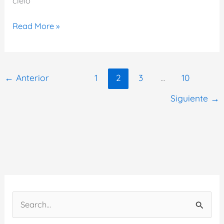
cielo
Oración
Read More »
del
día
de
←
Anterior
1
2
3
…
10
hoy
domingo
Siguiente
→
22
de
marzo
de
2026
B
u