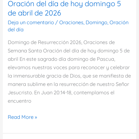
de
Oración del día de hoy domingo 5
abril
de abril de 2026
de
Deja un comentario
/
Oraciones
,
Domingo
,
Oración
2026
del día
Domingo de Resurrección 2026, Oraciones de
Semana Santa Oración del día de hoy domingo 5 de
abril En este sagrado día domingo de Pascua,
elevamos nuestras voces para reconocer y celebrar
la inmensurable gracia de Dios, que se manifiesta de
manera sublime en la resurrección de nuestro Señor
Jesucristo. En Juan 20:14-18, contemplamos el
encuentro
Oración
Read More »
del
día